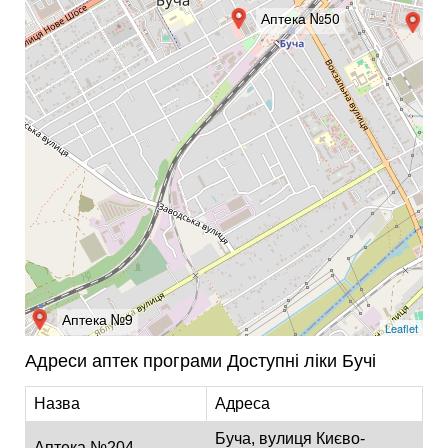
Аптека №50
А
Аптека №9
Leaflet
Адреси аптек програми Доступні ліки Бучі
Назва
Адреса
Буча, вулиця Києво-
Аптека №204