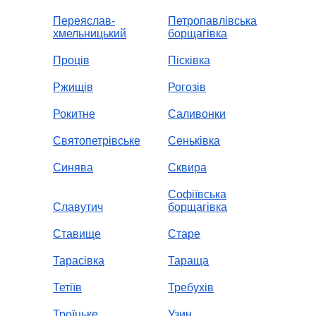
Переяслав-
Петропавлівська
хмельницький
борщагівка
Проців
Пісківка
Ржищів
Рогозів
Рокитне
Саливонки
Святопетрівське
Сеньківка
Синява
Сквира
Софіївська
Славутич
борщагівка
Ставище
Старе
Тарасівка
Тараща
Тетіїв
Требухів
Троїцьке
Узин