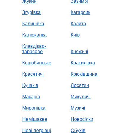
Жукин
Зазим'я
Згурівка
Кагарлик
Калинівка
Калита
Катюжанка
Київ
Клавдієво-
тарасове
Княжичі
Коцюбинське
Красилівка
Красятичі
Крюківщина
Кучаків
Лосятин
Макарів
Микуличі
Миронівка
Музичі
Немішаєве
Новосілки
Нові петрівці
Обухів