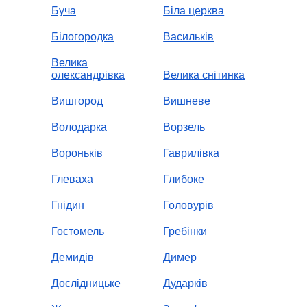
Буча
Біла церква
Білогородка
Васильків
Велика
олександрівка
Велика снітинка
Вишгород
Вишневе
Володарка
Ворзель
Вороньків
Гаврилівка
Глеваха
Глибоке
Гнідин
Головурів
Гостомель
Гребінки
Демидів
Димер
Дослідницьке
Дударків