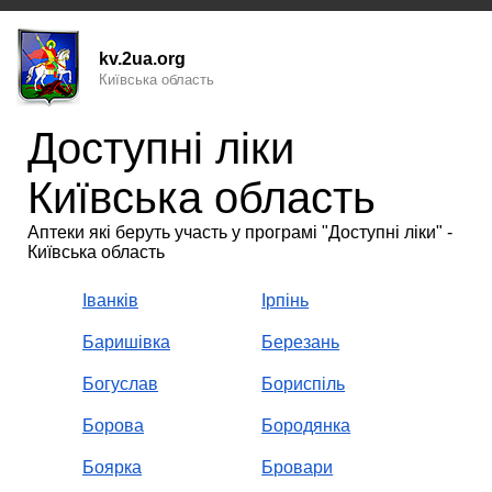
kv.2ua.org
Київська область
Доступні ліки
Київська область
Аптеки які беруть участь у програмі "Доступні ліки" -
Київська область
Іванків
Ірпінь
Баришівка
Березань
Богуслав
Бориспіль
Борова
Бородянка
Боярка
Бровари