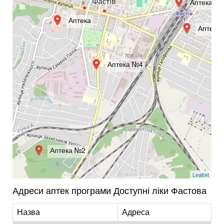
Аптека №
Аптека
Аптека
Аптека №4
Аптека №2
Leaflet
Адреси аптек програми Доступні ліки Фастова
Назва
Адреса